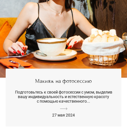
Макияж на фотосессию
Подготовьтесь к своей фотосессии с умом, выделив
вашу индивидуальность и естественную красоту
с помощью качественного...
27 мая 2024