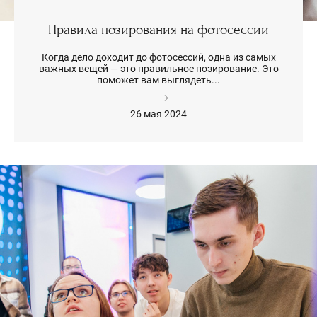
Правила позирования на фотосессии
Когда дело доходит до фотосессий, одна из самых
важных вещей — это правильное позирование. Это
поможет вам выглядеть...
26 мая 2024