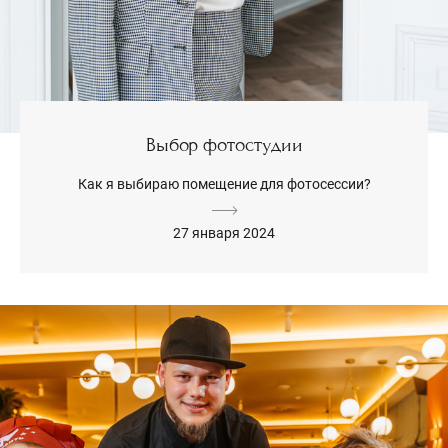
Выбор фотостудии
Как я выбираю помещение для фотосессии?
27 января 2024