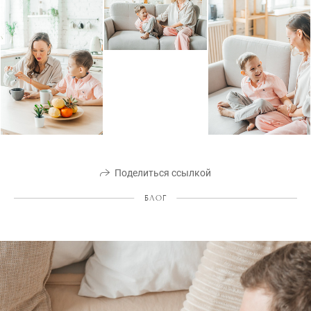
Поделиться ссылкой
БЛОГ